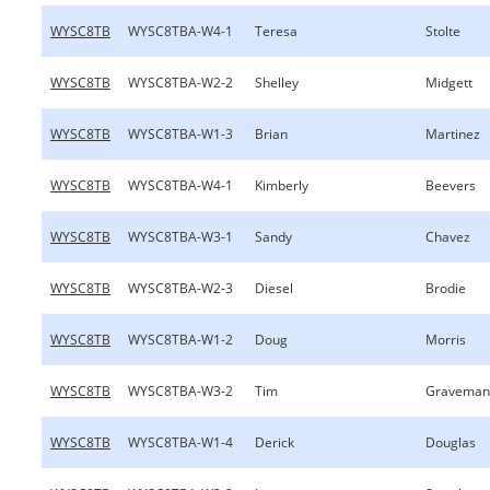
WYSC8TB
WYSC8TBA-W4-1
Teresa
Stolte
WYSC8TB
WYSC8TBA-W2-2
Shelley
Midgett
WYSC8TB
WYSC8TBA-W1-3
Brian
Martinez
WYSC8TB
WYSC8TBA-W4-1
Kimberly
Beevers
WYSC8TB
WYSC8TBA-W3-1
Sandy
Chavez
WYSC8TB
WYSC8TBA-W2-3
Diesel
Brodie
WYSC8TB
WYSC8TBA-W1-2
Doug
Morris
WYSC8TB
WYSC8TBA-W3-2
Tim
Graveman
WYSC8TB
WYSC8TBA-W1-4
Derick
Douglas