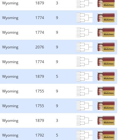
Wyoming
1879
3
Wyoming
1774
9
Wyoming
1774
9
Wyoming
2076
9
Wyoming
1774
9
Wyoming
1879
5
Wyoming
1755
9
Wyoming
1755
9
Wyoming
1879
3
Wyoming
1792
5