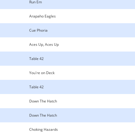
Run Em
Arapaho Eagles
Cue Phoria
Aces Up, Aces Up
Table 42
You're on Deck
Table 42
Down The Hatch
Down The Hatch
Choking Hazards