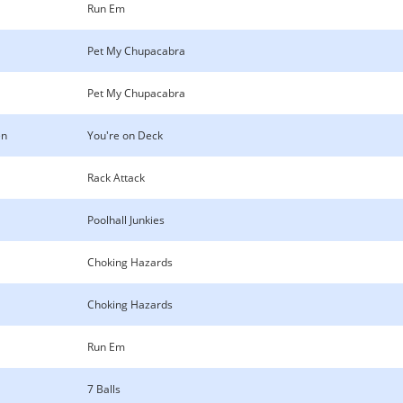
Run Em
Pet My Chupacabra
Pet My Chupacabra
en
You're on Deck
Rack Attack
Poolhall Junkies
Choking Hazards
Choking Hazards
Run Em
7 Balls