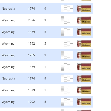
Nebraska
1774
9
Wyoming
2076
9
Wyoming
1879
5
Wyoming
1792
5
Wyoming
1755
9
Wyoming
1879
1
Nebraska
1774
9
Wyoming
1879
1
Wyoming
1792
5