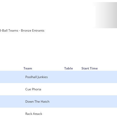
-Ball Teams - Bronze Entrants
Team
Table
Start Time
Poolhall Junkies
Cue Phoria
Down The Hatch
Rack Attack