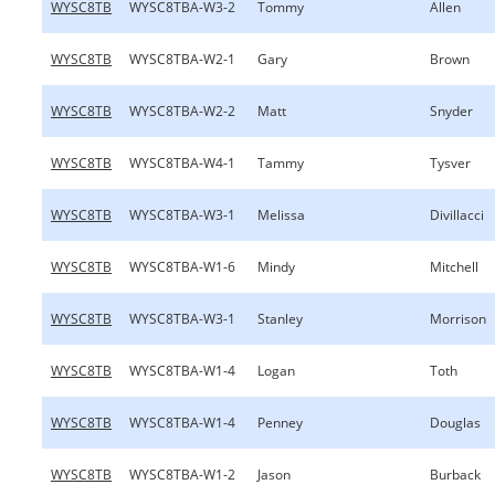
WYSC8TB
WYSC8TBA-W3-2
Tommy
Allen
WYSC8TB
WYSC8TBA-W2-1
Gary
Brown
WYSC8TB
WYSC8TBA-W2-2
Matt
Snyder
WYSC8TB
WYSC8TBA-W4-1
Tammy
Tysver
WYSC8TB
WYSC8TBA-W3-1
Melissa
Divillacci
WYSC8TB
WYSC8TBA-W1-6
Mindy
Mitchell
WYSC8TB
WYSC8TBA-W3-1
Stanley
Morrison
WYSC8TB
WYSC8TBA-W1-4
Logan
Toth
WYSC8TB
WYSC8TBA-W1-4
Penney
Douglas
WYSC8TB
WYSC8TBA-W1-2
Jason
Burback